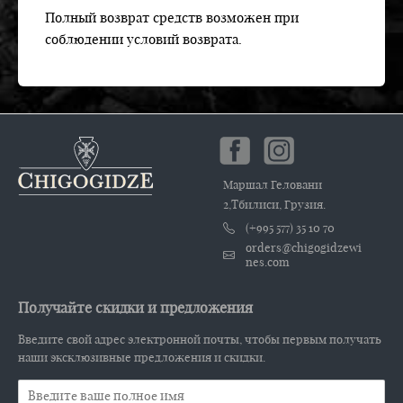
Полный возврат средств возможен при
соблюдении условий возврата.
Маршал Геловани
2,Тбилиси, Грузия.
(+995 577) 35 10 70
orders@chigogidzewi
nes.com
Получайте скидки и предложения
Введите свой адрес электронной почты, чтобы первым получать
наши эксклюзивные предложения и скидки.